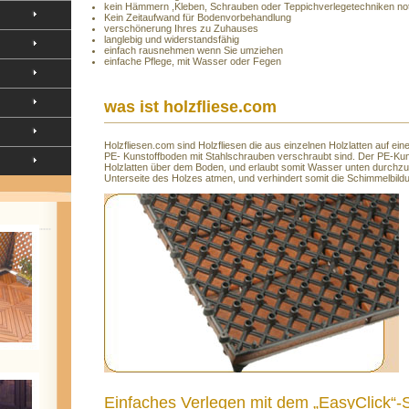
kein Hämmern ,Kleben, Schrauben oder Teppichverlegetechniken no
Kein Zeitaufwand für Bodenvorbehandlung
verschönerung Ihres zu Zuhauses
langlebig und widerstandsfähig
einfach rausnehmen wenn Sie umziehen
einfache Pflege, mit Wasser oder Fegen
was ist holzfliese.com
Holzfliesen.com sind Holzfliesen die aus einzelnen Holzlatten auf eine
PE- Kunstoffboden mit Stahlschrauben verschraubt sind. Der PE-Kuns
Holzlatten über dem Boden, und erlaubt somit Wasser unten durchzuf
Unterseite des Holzes atmen, und verhindert somit die Schimmelbild
Einfaches Verlegen mit dem „EasyClick“