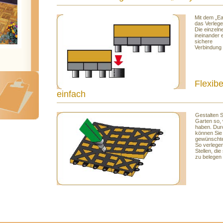
Mit dem „E
das Verleg
Die einzelne
ineinander e
sichere
Verbindung 
Flexibe
einfach
Gestalten S
Garten so, 
haben. Dur
können Sie 
gewünschte
So verlegen
Stellen, die
zu belegen 