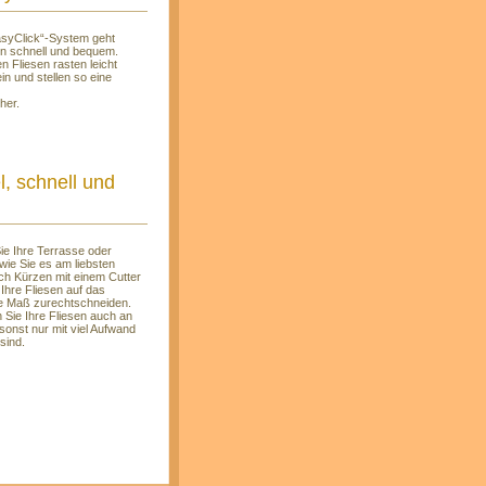
asyClick“-System geht
en schnell und bequem.
n Fliesen rasten leicht
in und stellen so eine
her.
l, schnell und
ie Ihre Terrasse oder
wie Sie es am liebsten
ch Kürzen mit einem Cutter
Ihre Fliesen auf das
 Maß zurechtschneiden.
 Sie Ihre Fliesen auch an
 sonst nur mit viel Aufwand
sind.