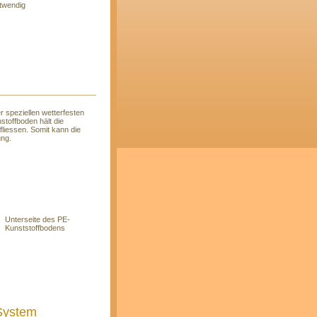
twendig
r speziellen wetterfesten
toffboden hält die
liessen. Somit kann die
ung.
Unterseite des PE-
Kunststoffbodens
-System