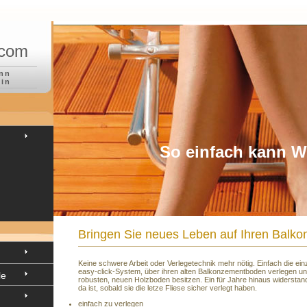
.com
ann
ein
So einfach kann W
Bringen Sie neues Leben auf Ihren Balko
Keine schwere Arbeit oder Verlegetechnik mehr nötig. Einfach die ein
easy-click-System, über ihren alten Balkonzementboden verlegen un
le
robusten, neuen Holzboden besitzen. Ein für Jahre hinaus widerstan
da ist, sobald sie die letze Fliese sicher verlegt haben.
einfach zu verlegen