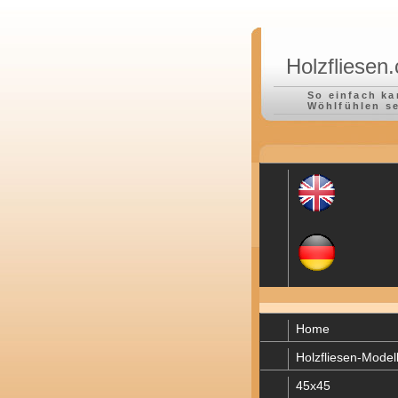
Holzfliesen
So einfach k
Wöhlfühlen s
Home
Holzfliesen-Model
45x45